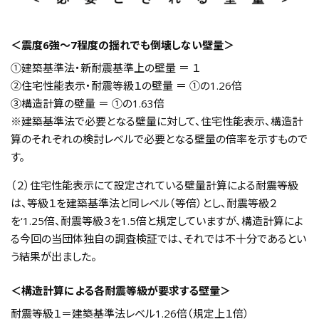
＜震度6強～7程度の揺れでも倒壊しない壁量＞
①建築基準法・新耐震基準上の壁量 ＝ １
②住宅性能表示・耐震等級１の壁量 ＝ ①の1.26倍
③構造計算の壁量 ＝ ①の1.63倍
※建築基準法で必要となる壁量に対して、住宅性能表示、構造計
算のそれぞれの検討レベルで必要となる壁量の倍率を示すもので
す。
（２）住宅性能表示にて設定されている壁量計算による耐震等級
は、等級１を建築基準法と同レベル（等倍）とし、耐震等級２
を‘1.25倍、耐震等級３を1.5倍と規定していますが、構造計算によ
る今回の当団体独自の調査検証では、それでは不十分であるとい
う結果が出ました。
＜構造計算による各耐震等級が要求する壁量＞
耐震等級１＝建築基準法レベル1.26倍（規定上１倍）