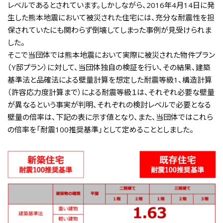
事業報告書・決済書等
レベルであるとされています。しかしながら、2016年4月14日に発
お問い合わせ
生した熊本地震において被災された住宅には、充分な耐震性を担
会員専用
保されていたにも関わらず倒壊してしまった事例が見受けられま
した。
そこで当団体では熊本地震において実際に被災された物件プラン
（Y邸プラン）に対して、当団体独自の検証を行い、その結果、建築
基準法と品確法による壁量計算を想定した耐震等級1、構造計算
（許容応力度計算まで）による耐震等級１は、それぞれ必要な壁量
が異なるという事実が判明、それぞれの検討レベルで必要となる
壁量の倍率は、下記の表に示す値となり、また、当団体ではこれら
の倍率を「耐震100推奨基準」として定めることとしました。