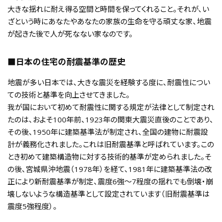
大きな揺れに耐え得る空間と時間を保ってくれること。それが、い
ざという時にあなたやあなたの家族の生命を守る頑丈な家、地震
が起きた後で人が死なない家なのです。
■日本の住宅の耐震基準の歴史
地震が多い日本では、大きな震災を経験する度に、耐震性につい
ての技術と基準を向上させてきました。
我が国において初めて耐震性に関する規定が法律として制定され
たのは、およそ100年前、1923年の関東大震災直後のことであり、
その後、1950年に建築基準法が制定され、全国の建物に耐震設
計が義務化されました。これは旧耐震基準と呼ばれています。この
とき初めて建築構造物に対する技術的基準が定められました。そ
の後、宮城県沖地震（1978年）を経て、1981年に建築基準法の改
正により新耐震基準が制定、震度6強～7程度の揺れでも倒壊・崩
壊しないような構造基準として設定されています（旧耐震基準は
震度5強程度）。