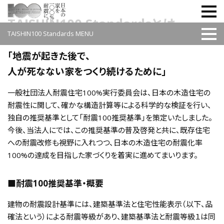
TAISHIN100 Standardsとは
TAISHIN100 Standards MENU
サービス
TAISHIN100 Standards
「地震が起きた後で、
耐震シェルター70K
人が死なない家をつくり続けるために」
安心・安全な中古住宅認定
（安心R住宅）
普及啓発活動
一般社団法人耐震住宅100%実行委員会は、日本の木造住宅の
耐震普及啓発
耐震性に関して、確かな構造計算等による科学的な検証を行い、
イベント・セミナー
独自の推奨基準として「耐震100推奨基準」を策定いたしました。
メディア掲載情報
今後、当法人にでは、この推奨基準の普及啓発と共に、既存住宅
プレスリリース
への耐震改修も視野に入れつつ、日本の木造住宅の耐震化率
広報へのお問い合わせ
100%の達成を目指した家づくりを着実に進めてまいります。
耐震住宅100%実⾏委員会
耐震住宅100%実⾏委員会
■耐震100推奨基準・概要
法人会員名簿
入会申込
建物の耐震設計基準には、建築基準法と住宅性能表示（以下、品
プレスリリース
確法という）による耐震等級があり、建築基準法と耐震等級１は同