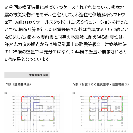
※今回の検証結果に基づく７つケースそれぞれについて、熊本地
震の被災実物件をモデル住宅として、木造住宅倒壊解析ソフトウ
ェア「wallstat（ウォールスタット）」によるシミュレーションを行った
ところ、構造計算を行った耐震等級３以外は倒壊するという結果と
なりました。熊本地震前震と同等の地震波に耐え得る耐震性は、
許容応力度の観点からは簡易計算上の耐震等級２＝建築基準法
の1.25倍の壁量では充分ではなく、2.44倍の壁量が要求されると
いう結果となっています。