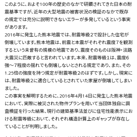
このように、およそ100年の歴史のなかで研鑽されてきた日本の耐
震基準ですが、近年の大型地震の被害状況の検証のなかで既存
の規定では充分に説明できないエラーが多発しているという事実
があります。
2016年に発生した熊本地震では、耐震等級２で設計した住宅が
倒壊しています。熊本地震は、前震と本震がそれぞれ震度７を観測
するという未曾有の規模の地震であり、震度そのものは阪神・淡路
大震災に匹敵すると言われています。本来、耐震等級１は、震度６
強〜７程度の揺れでも倒壊しないとされる規定であり、また、その
1.25倍の強度を持つ規定が耐震等級２のはずです。しかし、現実に
は、耐震等級２に適合しているとされていた家屋が倒壊してしまい
ました。
この事実を解明するために、2016年4月14日に発生した熊本地震
において、実際に被災された物件プランを用いて当団体独自に調
査検証を行った結果、現行の建築基準法並びに住宅性能表示にお
ける耐震等級において、それぞれ構造計算上のギャップが存在し
ていることが判明しました。