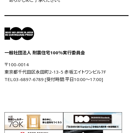
あらかじめご了承ください。
事業報告書・決済書等
お問い合わせ
会員専用
一般社団法人 耐震住宅100％実行委員会
〒100-0014
東京都千代田区永田町2-13-5 赤坂エイトワンビル7F
TEL:03-6897-6789 [受付時間:平日10:00〜17:00]