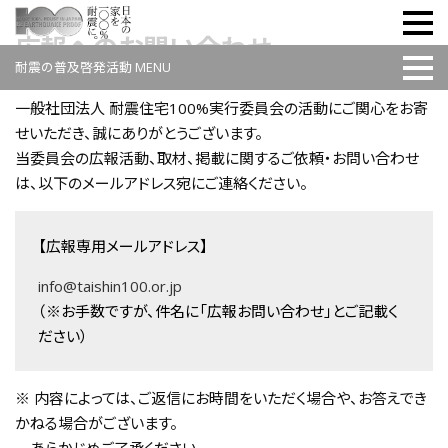
広報へのお問い合わせ
耐震の普及啓発活動 MENU
サービス
TAISHIN100 Standards
一般社団法人 耐震住宅100%実行委員会の活動にご関心をお寄
耐震シェルター70K
せいただき、誠にありがとうございます。
安心・安全な中古住宅認定
（安心R住宅）
当委員会の広報活動、取材、掲載に関するご依頼・お問い合わせ
普及啓発活動
は、以下のメールアドレス宛にご連絡ください。
耐震普及啓発
イベント・セミナー
【広報専用メールアドレス】
メディア掲載情報
プレスリリース
info@taishin100.or.jp
広報へのお問い合わせ
（※お手数ですが、件名に「広報お問い合わせ」とご記載く
耐震住宅100%実⾏委員会
ださい）
耐震住宅100%実⾏委員会
法人会員名簿
※ 内容によっては、ご返信にお時間をいただく場合や、お答えでき
入会申込
かねる場合がございます。
プレスリリース